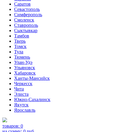
Саратов
Севастополь
Симферополь
Смоленск
Ставрополь
Сыктывкар
Тамбов
Тверь
Томск
Тула
Тюмень
Улан-Удэ
Ульяновск
Хабаровск
Ханты-Мансийск
Черкесск
Чита
Элиста
Южно-Сахалинск
Якутск
Ярославль
товаров:
0
на сумму:
0
руб.