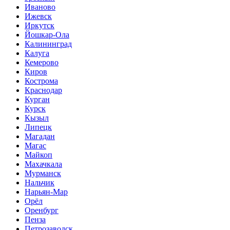
Иваново
Ижевск
Иркутск
Йошкар-Ола
Калининград
Калуга
Кемерово
Киров
Кострома
Краснодар
Курган
Курск
Кызыл
Липецк
Магадан
Магас
Майкоп
Махачкала
Мурманск
Нальчик
Нарьян-Мар
Орёл
Оренбург
Пенза
Петрозаводск