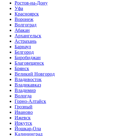
Ростов-на-Дону
Уфа
Красноярск
Воронеж
Волгоград
Абакан
Архангельск
Астрахань
Барнаул
Белгород
Биробиджан
Благовещенск
Брянск
Великий Новгород
Владивосток
Владикавказ
Владимир
Вологда
Горно-Алтайск
Грозный
Иваново
Ижевск
Иркутск
Йошкар-Ола
Калининград