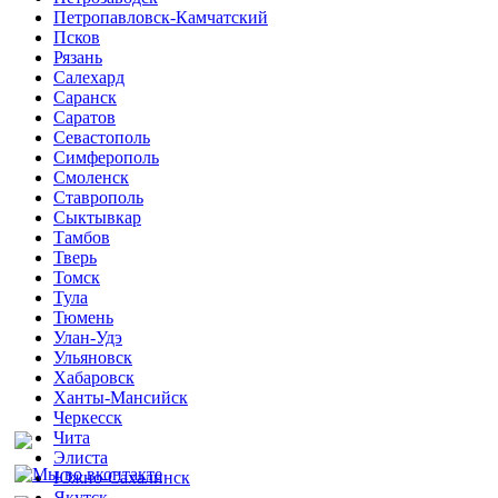
Петропавловск-Камчатский
Псков
Рязань
Салехард
Саранск
Саратов
Севастополь
Симферополь
Смоленск
Ставрополь
Сыктывкар
Тамбов
Тверь
Томск
Тула
Тюмень
Улан-Удэ
Ульяновск
Хабаровск
Ханты-Мансийск
Черкесск
Чита
Элиста
Южно-Сахалинск
Якутск