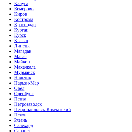
Калуга
Кемерово
Киров
Кострома
Краснодар
Курган
Курск
Кызыл
Липецк
Магадан
Магас
Майкоп
Махачкала
Мурманск
Нальчик
Нарьян-Мар
Орёл
Оренбург
Пенза
Петрозаводск
Петропавловск-Камчатский
Псков
Рязань
Салехард
Саранск