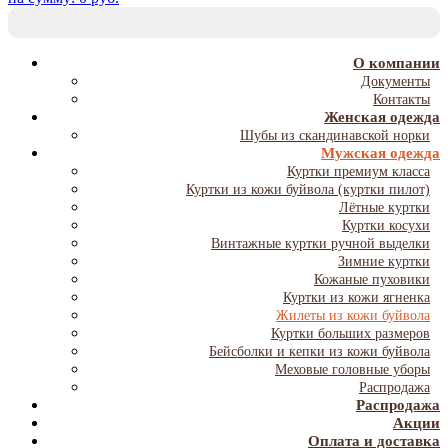
T
NA
О компании
Документы
Контакты
Женская одежда
Шубы из скандинавской норки
Мужская одежда
Куртки премиум класса
Куртки из кожи буйвола (куртки пилот)
Лётные куртки
Куртки косухи
Винтажные куртки ручной выделки
Зимние куртки
Кожаные пуховики
Куртки из кожи ягненка
Жилеты из кожи буйвола
Куртки больших размеров
Бейсболки и кепки из кожи буйвола
Меховые головные уборы
Распродажа
Распродажа
Акции
Оплата и доставка