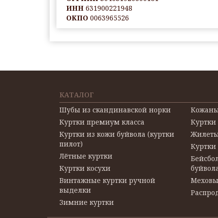
ИНН
631900221948
ОКПО
0063965526
КАТАЛОГ
Шубы из скандинавской норки
Кожаны
Куртки премиум класса
Куртки
Куртки из кожи буйвола (куртки
Жилеты
пилот)
Куртки
Лётные куртки
Бейсбол
Куртки косухи
буйвол
Винтажные куртки ручной
Меховы
выделки
Распро
Зимние куртки